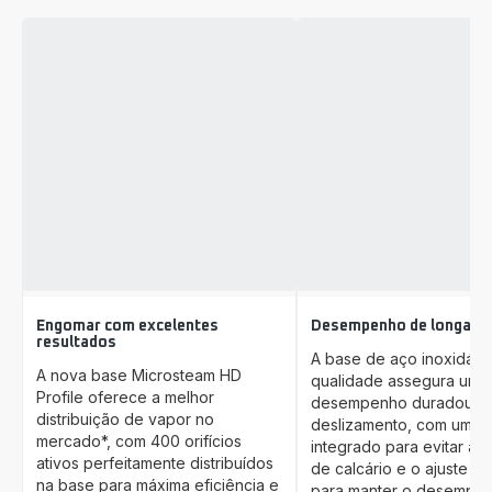
Engomar com excelentes
Desempenho de longa d
resultados
A base de aço inoxidável
A nova base Microsteam HD
qualidade assegura um
Profile oferece a melhor
desempenho duradouro
distribuição de vapor no
deslizamento, com um si
mercado*, com 400 orifícios
integrado para evitar a 
ativos perfeitamente distribuídos
de calcário e o ajuste ant
na base para máxima eficiência e
para manter o desempe