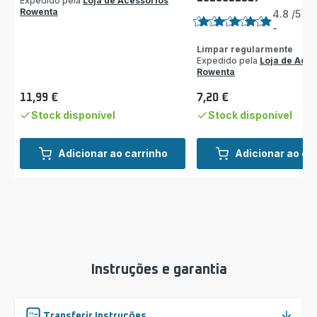
Expedido pela
Loja de Acessórios
Rowenta
4.8
/5
4
A
-
ratings.4.8
Limpar regularmente
Expedido pela
Loja de Aces
Rowenta
11,99 €
7,20 €
Preço
Preço
Stock disponível
Stock disponível
Adicionar ao carrinho
Adicionar ao ca
Instruções e garantia
Transferir Instruções