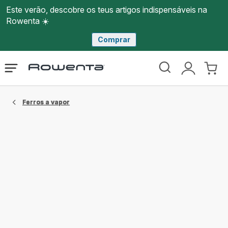
Este verão, descobre os teus artigos indispensáveis na
Rowenta ☀️
Comprar
Página
Abrir
A
O
inicial
o
minha
meu
Rowenta
menu
conta
carri
Ferros a vapor