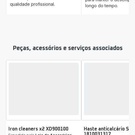
qualidade profissional.
longo do tempo.
Peças, acessórios e serviços associados
Iron cleaners x2 XD900100
Haste anticalcário SS-
1810031317
Classificação