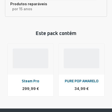
Produtos reparáveis
por 15 anos
Este pack contém
Steam Pro
PURE POP AMARELO
299,99 €
34,99 €
Ver
Ver
mais
mais
detalhes
detalhes
-
-
Steam
PURE
Pro
POP