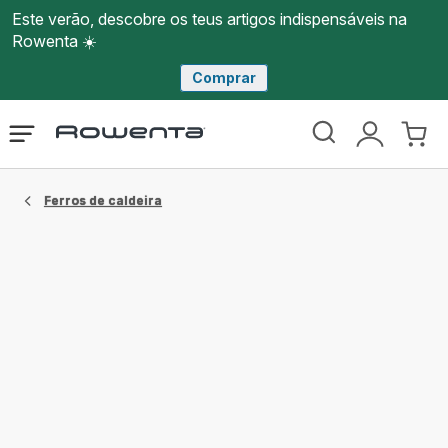
Este verão, descobre os teus artigos indispensáveis na
Rowenta ☀️
Comprar
Página
Abrir
A
O
inicial
o
minha
meu
Rowenta
menu
conta
carri
Ferros de caldeira