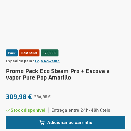
Pack
Best Seller
-25,00 €
Expedido pela :
Loja Rowenta
Promo Pack Eco Steam Pro + Escova a
vapor Pure Pop Amarillo
309,98 €
334,98 €
Preço
Preço
promo
inicial
Stock disponível
|
Entrega entre 24h-48h úteis
Adicionar ao carrinho