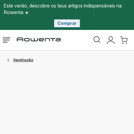
Este verão, descobre os teus artigos indispensáveis na
Rowenta ☀️
Comprar
Página
Abrir
A
O
inicial
o
minha
meu
Rowenta
menu
conta
carri
Ventilação​