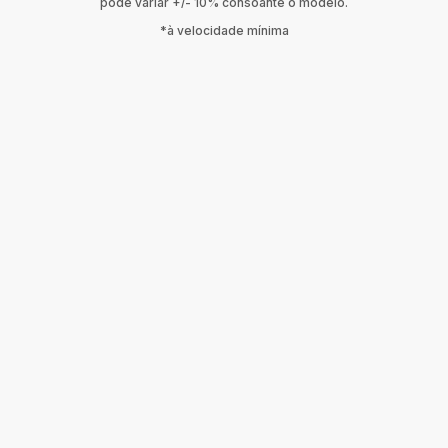
pode variar +/- 10% consoante o modelo.
*à velocidade mínima