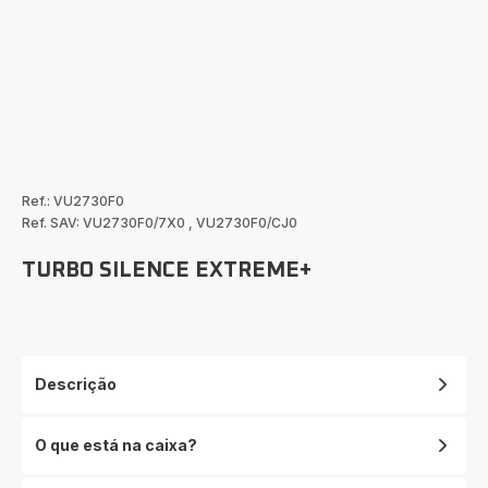
Ref.: VU2730F0
Ref. SAV: VU2730F0/7X0
,
VU2730F0/CJ0
TURBO SILENCE EXTREME+
Descrição
O que está na caixa?