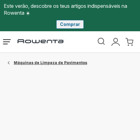
Este verão, descobre os teus artigos indispensáveis na
Rowenta ☀️
Comprar
Página
Abrir
A
O
inicial
o
minha
meu
Rowenta
menu
conta
carri
Máquinas de Limpeza de Pavimentos