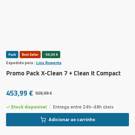
Pack
Best Seller
-56,00 €
Expedido pela :
Loja Rowenta
Promo Pack X-Clean 7 + Clean It Compact
453,99 €
509,99 €
Preço
Preço
promo
inicial
Stock disponível
|
Entrega entre 24h-48h úteis
Adicionar ao carrinho