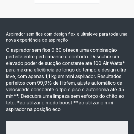
mais
detalhes
-
Promo
Pack
X-
Force
Aspirador sem fios com design flex e ultraleve para toda uma
Flex
9.60
nova experiência de aspiração
Animal
Care
O aspirador sem fios 9.60 ofeece uma combinação
+
perfeita entre performance e conforto. Descubra um
Aqua
Slim
elevado poder de sucção constante até 100 Air Watts*
-
para máxma eficiência ao longo do tempo e design ultra
229,98 €
leve, com apenas 1,1 kg em mini aspirador. Resultados
perfeitos com 99,9% de filtrfem, ajuste automático da
velocidade consoante o tpo e piso e autonomia até 45
min**. Descubra uma limpeza sem esforço do chão ao
teto. *ao utilizar o modo boost **ao utilizar o mini
aspirador na posição eco