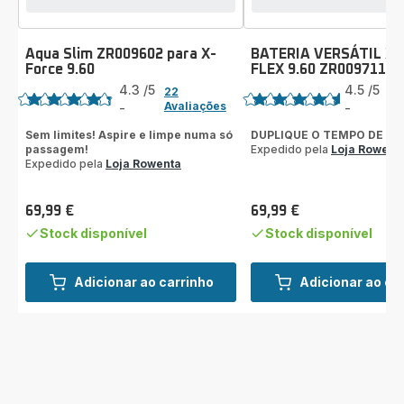
Aqua Slim ZR009602 para X-
BATERIA VERSÁTIL X
Force 9.60
FLEX 9.60 ZR009711
Classificação
Classificação
4.3
/5
4.5
/5
22
69
Avaliações
Av
-
-
ratings.4.3
ratings.4.5
Sem limites! Aspire e limpe numa só
DUPLIQUE O TEMPO DE AS
passagem!
Expedido pela
Loja Rowent
Expedido pela
Loja Rowenta
69,99 €
69,99 €
Preço
Preço
Stock disponível
Stock disponível
Adicionar ao carrinho
Adicionar ao ca