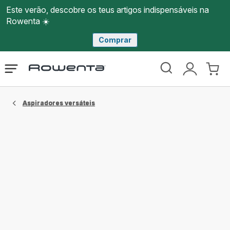
Este verão, descobre os teus artigos indispensáveis na
Rowenta ☀️
Comprar
Página
Abrir
A
O
inicial
o
minha
meu
Rowenta
menu
conta
carri
Aspiradores versáteis