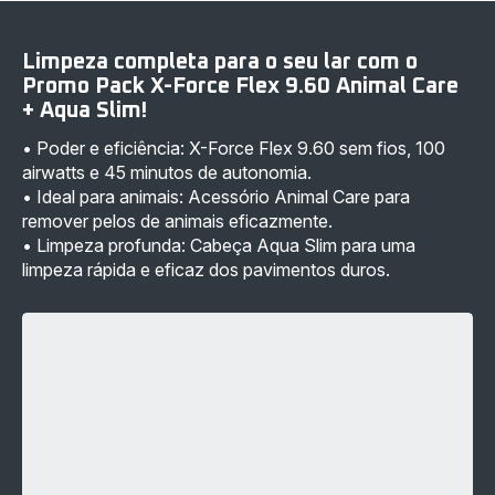
Force
Slim
Flex
ZR009602
9.60
para
Limpeza completa para o seu lar com o
Animal
X-
Care
Force
Promo Pack X-Force Flex 9.60 Animal Care
-
9.60
+ Aqua Slim!
249,99 €
-
69,99 €
• Poder e eficiência: X-Force Flex 9.60 sem fios, 100
airwatts e 45 minutos de autonomia.
• Ideal para animais: Acessório Animal Care para
remover pelos de animais eficazmente.
• Limpeza profunda: Cabeça Aqua Slim para uma
limpeza rápida e eficaz dos pavimentos duros.