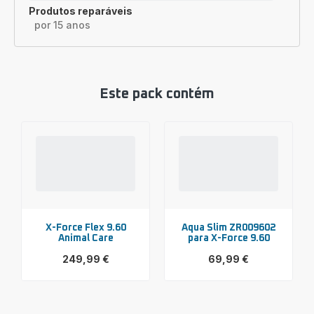
Produtos reparáveis
por 15 anos
Este pack contém
X-Force Flex 9.60
Aqua Slim ZR009602
Animal Care
para X-Force 9.60
249,99 €
69,99 €
Ver
Ver
mais
mais
detalhes
detalhes
-
-
X-
Aqua