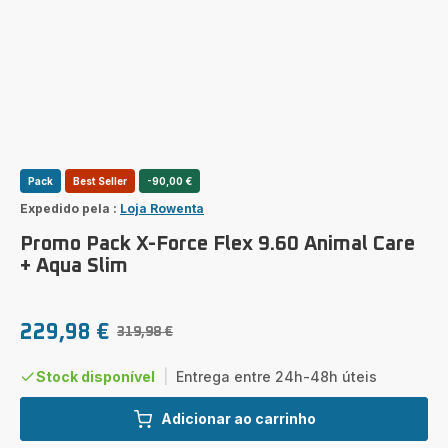
Pack
Best Seller
-90,00 €
Expedido pela :
Loja Rowenta
Promo Pack X-Force Flex 9.60 Animal Care
+ Aqua Slim
229,98 €
319,98 €
Preço
Preço
promo
inicial
Stock disponível
|
Entrega entre 24h-48h úteis
Adicionar ao carrinho