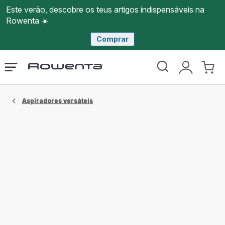
Este verão, descobre os teus artigos indispensáveis na
Rowenta ☀️
Comprar
Página
Abrir
A
O
inicial
o
minha
meu
Rowenta
menu
conta
carri
Aspiradores versáteis