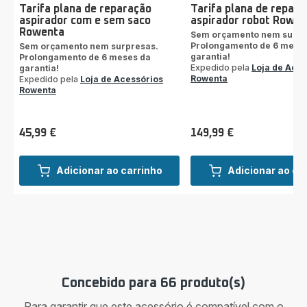
Tarifa plana de reparação
Tarifa plana de repara
aspirador com e sem saco
aspirador robot Rowen
Rowenta
Sem orçamento nem surpr
Prolongamento de 6 mese
Sem orçamento nem surpresas.
garantia!
Prolongamento de 6 meses da
Expedido pela
Loja de Aces
garantia!
Rowenta
Expedido pela
Loja de Acessórios
Rowenta
45,99 €
149,99 €
Preço
Preço
Adicionar ao carrinho
Adicionar ao ca
Concebido para 66 produto(s)
Para garantir que este acessório é compatível com o