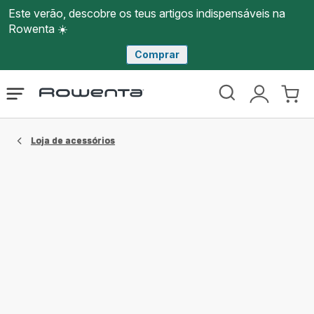
Este verão, descobre os teus artigos indispensáveis na
Rowenta ☀️
Comprar
Página
Abrir
A
O
inicial
o
minha
meu
Rowenta
menu
conta
carri
Loja de acessórios​