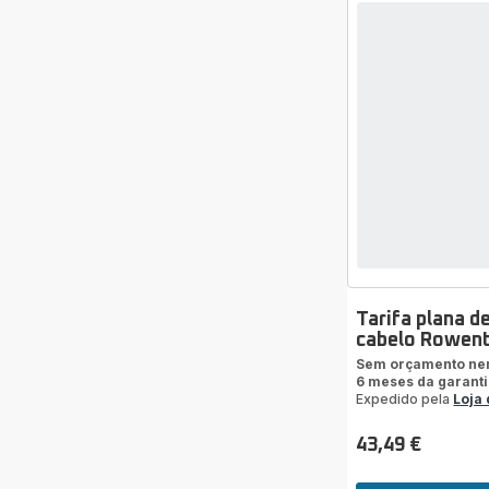
Tarifa plana d
cabelo Rowen
Sem orçamento ne
6 meses da garanti
Expedido pela
Loja
43,49 €
Preço