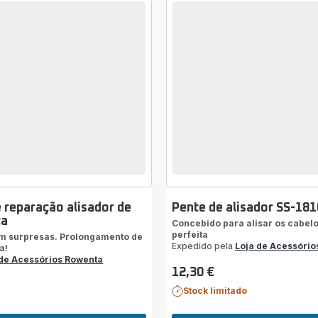
e reparação alisador de
Pente de alisador SS-18
ta
Concebido para alisar os cabel
perfeita
m surpresas. Prolongamento de
Expedido pela
Loja de Acessório
a!
 de Acessórios Rowenta
12,30 €
Preço
Stock limitado