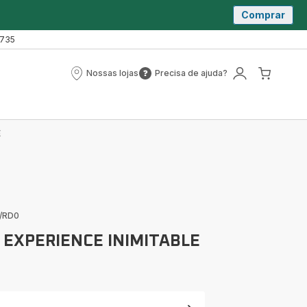
Comprar
 735
Nossas lojas
Precisa de ajuda?
Nossas
Precisa
A
O
lojas
de
minha
meu
ajuda?
conta
carrin
E
0/RD0
 EXPERIENCE INIMITABLE