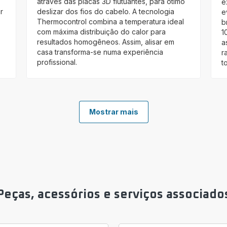
através das placas 3D flutuantes, para ótimo
e
r
deslizar dos fios do cabelo. A tecnologia
e
Thermocontrol combina a temperatura ideal
b
com máxima distribuição do calor para
1
resultados homogêneos. Assim, alisar em
a
casa transforma-se numa experiência
r
profissional.
t
Mostrar mais
Peças, acessórios e serviços associado