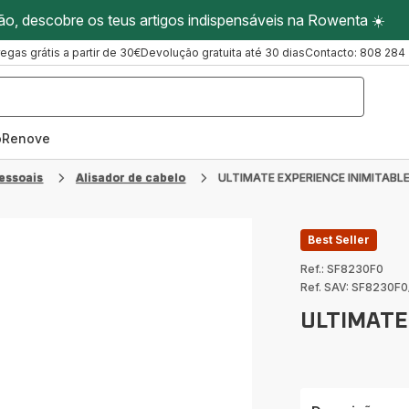
ão, descobre os teus artigos indispensáveis na Rowenta ☀️
regas grátis a partir de 30€
Devolução gratuita até 30 dias
Contacto: 808 284
oRenove
essoais
Alisador de cabelo
ULTIMATE EXPERIENCE INIMITABL
Best Seller
Ref.: SF8230F0
Ref. SAV: SF8230F
ULTIMATE