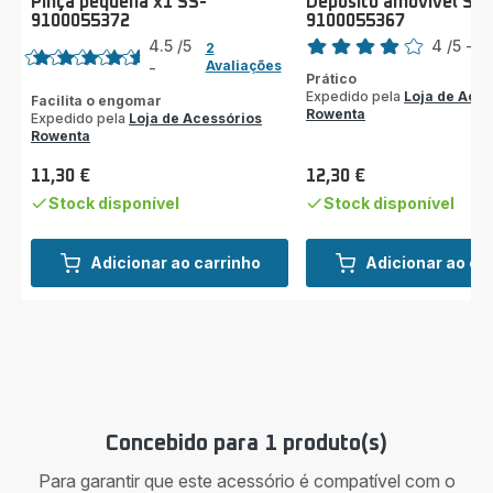
Pinça pequena x1 SS-
Depósito amovível SS-
9100055372
9100055367
Classificação
Classificação
4.5
/5
4
/5
-
1 
2
Avaliações
Avaliações
-
ratings.4.5
Prático
de
Expedido pela
Loja de Aces
Facilita o engomar
quatro
Rowenta
Expedido pela
Loja de Acessórios
estrelas
Rowenta
(média)
11,30 €
12,30 €
Preço
Preço
Stock disponível
Stock disponível
Adicionar ao carrinho
Adicionar ao ca
Concebido para 1 produto(s)
Para garantir que este acessório é compatível com o