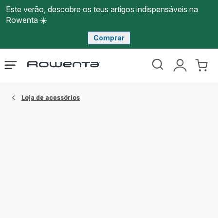
Este verão, descobre os teus artigos indispensáveis na
Rowenta ☀️
Comprar
Página
Abrir
A
O
inicial
o
minha
meu
Rowenta
menu
conta
carri
Loja de acessórios​