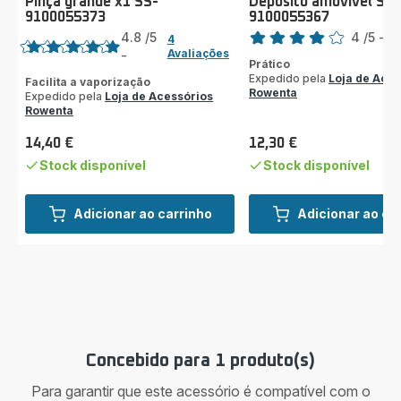
Pinça grande x1 SS-
Depósito amovível SS-
9100055373
9100055367
Classificação
Classificação
4.8
/5
4
/5
-
1 
4
Avaliações
Avaliações
-
ratings.4.8
Prático
de
Expedido pela
Loja de Aces
Facilita a vaporização
quatro
Rowenta
Expedido pela
Loja de Acessórios
estrelas
Rowenta
(média)
14,40 €
12,30 €
Preço
Preço
Stock disponível
Stock disponível
Adicionar ao carrinho
Adicionar ao ca
Concebido para 1 produto(s)
Para garantir que este acessório é compatível com o