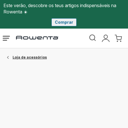
Este verão, descobre os teus artigos indispensáveis na
Rowenta ☀️
Comprar
Página
Abrir
A
O
inicial
o
minha
meu
Rowenta
menu
conta
carri
Loja de acessórios​