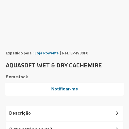
Expedido pela :
Loja Rowenta
|
Ref.: EP4930F0
AQUASOFT WET & DRY CACHEMIRE
Sem stock
Notificar-me
AQUASOFT
WET
&
DRY
Descrição
CACHEMIRE