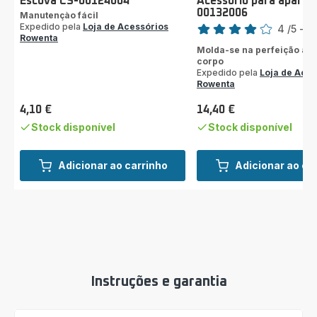
Escova CS-00124004
Acessório para aparad
00132006
Manutençào fácil
Classificação
Expedido pela
Loja de Acessórios
4
/5
-
1 
Rowenta
Avaliações
Molda-se na perfeição às 
de
corpo
quatro
Expedido pela
Loja de Aces
estrelas
Rowenta
(média)
4,10 €
14,40 €
Preço
Preço
Stock disponível
Stock disponível
Adicionar ao carrinho
Adicionar ao ca
Instruções e garantia