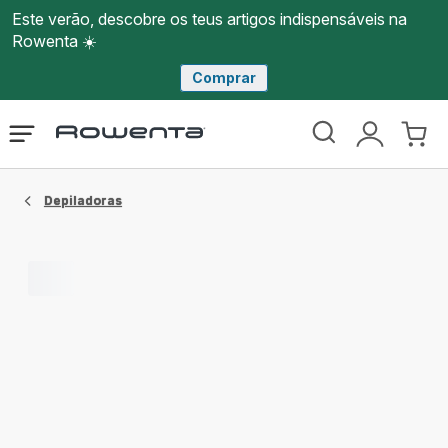
Este verão, descobre os teus artigos indispensáveis na
Rowenta ☀️
Comprar
Página
Abrir
A
O
inicial
o
minha
meu
Rowenta
menu
conta
carri
Depiladoras