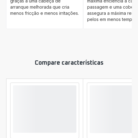
graças a uma cabeça de
máxima eficiência a cad
arranque melhorada que cria
passagem e uma cobertu
menos fricção e menos irritações.
assegura a máxima rem
pelos em menos tempo.
Compare características
Comparador