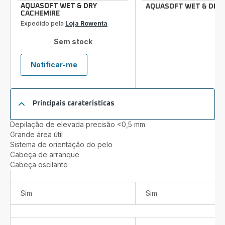
AQUASOFT WET & DRY
AQUASOFT WET & DRY
CACHEMIRE
Expedido pela
Loja Rowenta
Sem stock
Notificar-me
AQUASOFT
WET
&
DRY
Principais caraterísticas
CACHEMIRE
Depilação de elevada precisão <0,5 mm
Grande área útil
Sistema de orientação do pelo
Cabeça de arranque
Cabeça oscilante
Sim
Sim