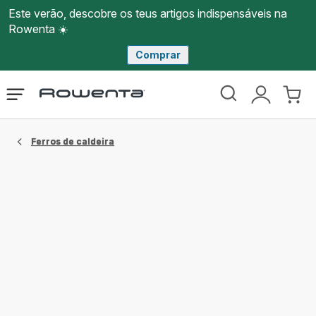
Este verão, descobre os teus artigos indispensáveis na
Rowenta ☀️
Comprar
Página
Abrir
A
O
inicial
o
minha
meu
Rowenta
menu
conta
carri
Ferros de caldeira