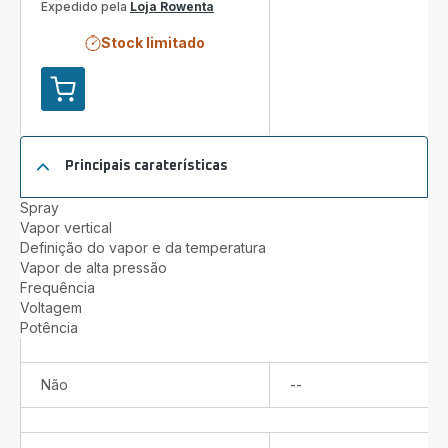
Expedido pela
Loja Rowenta
Stock limitado
Adicionar
ao
carrinho
COMPACT
Principais caraterísticas
STEAM
PRO
Spray
Vapor vertical
Definição do vapor e da temperatura
Vapor de alta pressão
Frequência
Voltagem
Potência
Não
Não
--
disponível