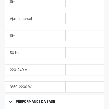
Não
Sim
--
disponível
Não
Ajuste manual
--
disponível
Não
Sim
--
disponível
Não
50 Hz
--
disponível
Não
220-240 V
--
disponível
Não
1850-2200 W
--
disponível
PERFORMANCE DA BASE