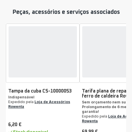
Peças, acessórios e serviços associados
Tampa da cuba CS-10000053
Tarifa plana de repara
ferro de caldeira Row
Indispensável
Expedido pela
Loja de Acessórios
Sem orçamento nem surpr
Rowenta
Prolongamento de 6 mese
garantia!
Expedido pela
Loja de Aces
Rowenta
6,20 €
Preço
Stock disponível
69,99 €