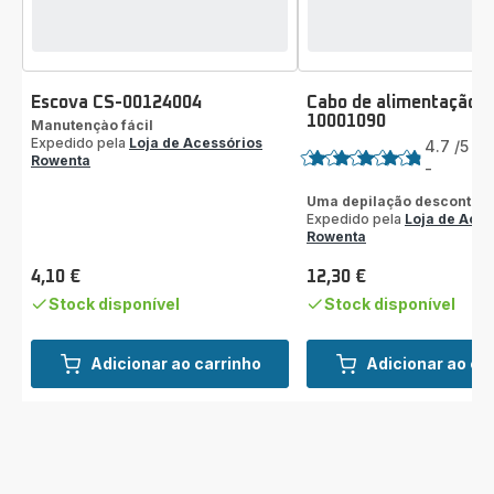
Escova CS-00124004
Cabo de alimentação C
10001090
Manutençào fácil
Classificação
Expedido pela
Loja de Acessórios
4.7
/5
6
Rowenta
A
-
ratings.4.7
Uma depilação descontraí
Expedido pela
Loja de Aces
Rowenta
4,10 €
12,30 €
Preço
Preço
Stock disponível
Stock disponível
Adicionar ao carrinho
Adicionar ao ca