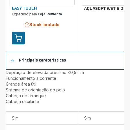
EASY TOUCH
AQUASOFT WET & DRY
Expedido pela
Loja Rowenta
Stock limitado
Adicionar
ao
carrinho
EASY
Principais caraterísticas
TOUCH
Depilação de elevada precisão <0,5 mm
Funcionamento a corrente
Grande área útil
Sistema de orientação do pelo
Cabeça de arranque
Cabeça oscilante
Sim
Sim