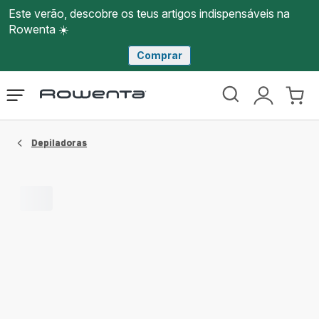
Este verão, descobre os teus artigos indispensáveis na
Rowenta ☀️
Comprar
Página
Abrir
A
O
inicial
o
minha
meu
Rowenta
menu
conta
carri
Depiladoras