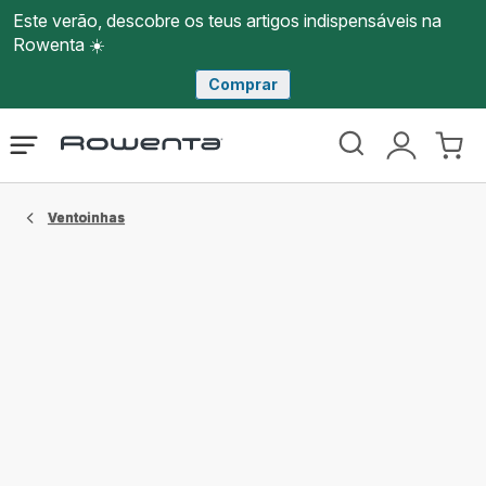
Este verão, descobre os teus artigos indispensáveis na
Rowenta ☀️
Comprar
Página
Abrir
A
O
inicial
o
minha
meu
Rowenta
menu
conta
carri
Ventoinhas