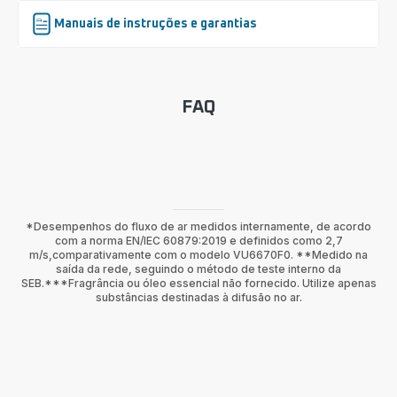
Manuais de instruções e garantias
FAQ
*Desempenhos do fluxo de ar medidos internamente, de acordo
com a norma EN/IEC 60879:2019 e definidos como 2,7
m/s,comparativamente com o modelo VU6670F0. **Medido na
saída da rede, seguindo o método de teste interno da
SEB.***Fragrância ou óleo essencial não fornecido. Utilize apenas
substâncias destinadas à difusão no ar.