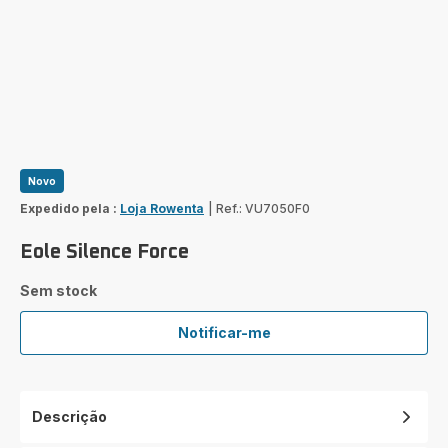
Novo
Expedido pela :
Loja Rowenta
|
Ref.: VU7050F0
Eole Silence Force
Sem stock
Notificar-me
Eole
Silence
Force
Descrição