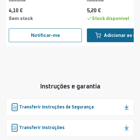
4,10 €
5,20 €
Preço
Preço
Sem stock
Stock disponível
Notificar-me
Adicionar ao ca
Gaveta
para
óleos
essenciais
SS‑1810003775
Instruções e garantia
Transferir Instruções de Segurança
Transferir Instruções