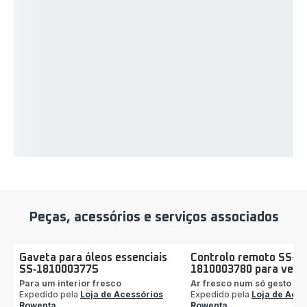
Peças, acessórios e serviços associados
Gaveta para óleos essenciais
Controlo remoto SS-
SS‑1810003775
1810003780 para venti
Para um interior fresco
Ar fresco num só gesto
Expedido pela
Loja de Acessórios
Expedido pela
Loja de Aces
Rowenta
Rowenta