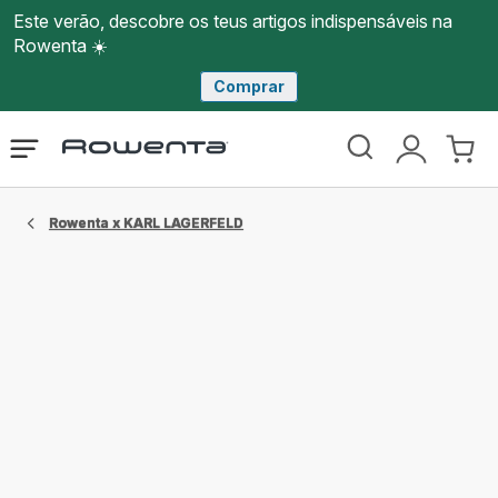
Este verão, descobre os teus artigos indispensáveis na
Rowenta ☀️
Comprar
Página
Abrir
A
O
inicial
o
minha
meu
Rowenta
menu
conta
carri
Rowenta x KARL LAGERFELD