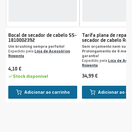
Bocal de secador de cabelo SS-
Tarifa plana de repara
1810002392
secador de cabelo Ro
Um brushing sempre perfeito!
Sem orçamento nem surpr
Expedido pela
Loja de Acessórios
Prolongamento de 6 mese
Rowenta
garantia!
Expedido pela
Loja de Aces
Rowenta
4,10 €
Preço
Stock disponível
34,99 €
Preço
Adicionar ao carrinho
Adicionar ao ca