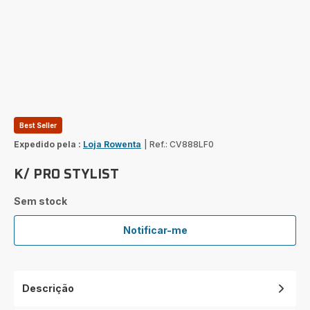
Best Seller
Expedido pela :
Loja Rowenta
|
Ref.: CV888LF0
K/ PRO STYLIST
Sem stock
Notificar-me
K/
PRO
STYLIST
Descrição