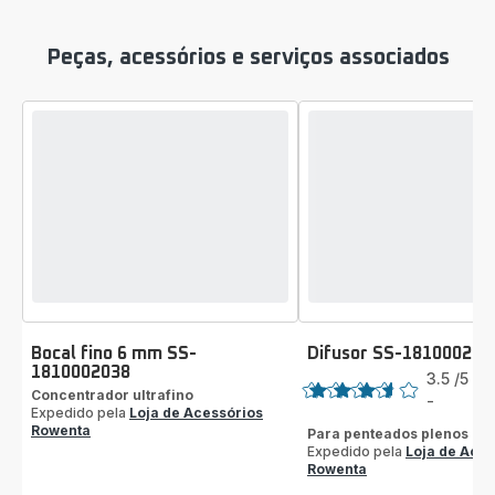
Peças, acessórios e serviços associados
Bocal fino 6 mm SS-
Difusor SS-181000204
Classificação
1810002038
3.5
/5
2
Concentrador ultrafino
A
-
ratings.3.5
Expedido pela
Loja de Acessórios
Rowenta
Para penteados plenos de
Expedido pela
Loja de Aces
Rowenta