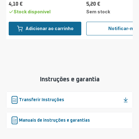
4,10 €
5,20 €
Preço
Preço
Stock disponível
Sem stock
Adicionar ao carrinho
Notificar-me
Difus
SS-
18100
Instruções e garantia
Transferir Instruções
Manuais de instruções e garantias