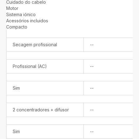
Cuidado do cabelo
Motor
Sistema iónico
Acessórios incluidos
Compacto
Não
Secagem profissional
--
disponível
Não
Profissional (AC)
--
disponível
Não
Sim
--
disponível
Não
2 concentradores + difusor
--
disponível
Não
Sim
--
disponível