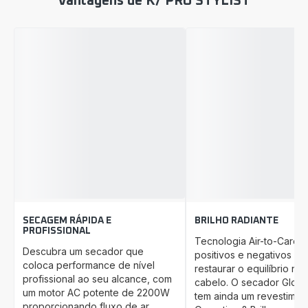
Vantagens de K/ PRO STYLIST
SECAGEM RÁPIDA E
BRILHO RADIANTE
PROFISSIONAL
Tecnologia Air-to-Care 
Descubra um secador que
positivos e negativos pa
coloca performance de nível
restaurar o equilíbrio nat
profissional ao seu alcance, com
cabelo. O secador Glow 
um motor AC potente de 2200W
tem ainda um revestimen
proporcionando fluxo de ar