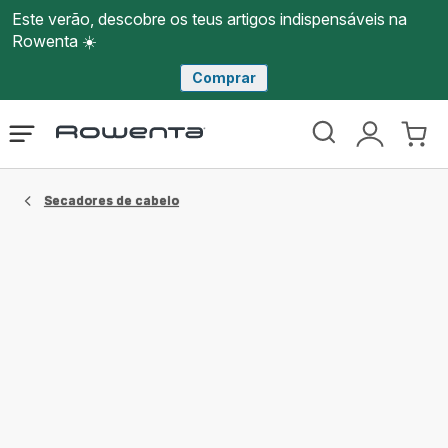
Este verão, descobre os teus artigos indispensáveis na
Rowenta ☀️
Comprar
Página
Abrir
A
O
inicial
o
minha
meu
Rowenta
menu
conta
carri
Secadores de cabelo