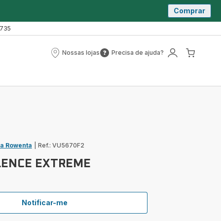
Comprar
 735
Nossas lojas
Precisa de ajuda?
Nossas
Precisa
A
O
lojas
de
minha
meu
ajuda?
conta
carrin
ja Rowenta
|
Ref.: VU5670F2
LENCE EXTREME
Notificar-me
TURBO
SILENCE