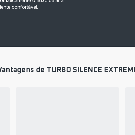
maticamente o fluxo de ar a
ente confortável.
Vantagens de TURBO SILENCE EXTREM