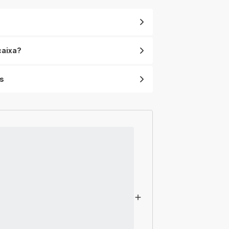
EXTREME
caixa?
s