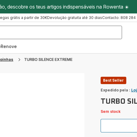
ão, descobre os teus artigos indispensáveis na Rowenta ☀️
regas grátis a partir de 30€
Devolução gratuita até 30 dias
Contacto: 808 284
oRenove
toinhas
TURBO SILENCE EXTREME
Best Seller
Expedido pela :
Lo
TURBO SI
Sem stock