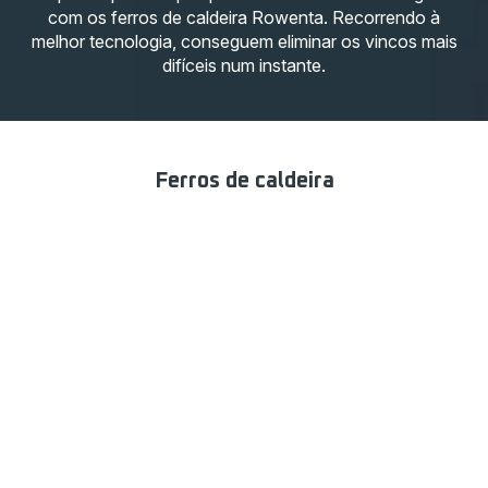
com os ferros de caldeira Rowenta. Recorrendo à
melhor tecnologia, conseguem eliminar os vincos mais
difíceis num instante.
Ferros de caldeira
11 produtos
Sistemas
Ferros
Ferros
Escovas
de
a
de
a vapor
engomar
vapor
caldeira
integrados
Filtros