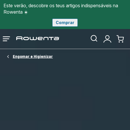
Este verão, descobre os teus artigos indispensáveis na
Rowenta ☀️
Comprar
Página
Abrir
A
O
inicial
o
minha
meu
Rowenta
menu
conta
carri
Engomar e Higienizar